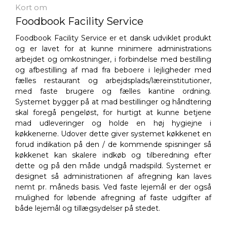
Kort om
Foodbook Facility Service
Foodbook Facility Service er et dansk udviklet produkt
og er lavet for at kunne minimere administrations
arbejdet og omkostninger, i forbindelse med bestilling
og afbestilling af mad fra beboere i lejligheder med
fælles restaurant og arbejdsplads/læreinstitutioner,
med faste brugere og fælles kantine ordning.
Systemet bygger på at mad bestillinger og håndtering
skal foregå pengeløst, for hurtigt at kunne betjene
mad udleveringer og holde en høj hygiejne i
køkkenerne. Udover dette giver systemet køkkenet en
forud indikation på den / de kommende spisninger så
køkkenet kan skalere indkøb og tilberedning efter
dette og på den måde undgå madspild. Systemet er
designet så administrationen af afregning kan laves
nemt pr. måneds basis. Ved faste lejemål er der også
mulighed for løbende afregning af faste udgifter af
både lejemål og tillægsydelser på stedet.